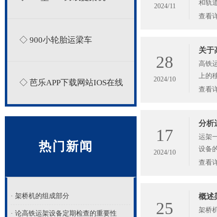
和轨道
2024/11
查看
◇ 900小轮胎运梁车
关于
28
高铁
上的移
2024/10
◇ 芭乐APP下载网站IOS在线
查看
分析
17
运架一
热门新闻
设备的
2024/10
查看
· 架桥机的组成部分
概述
25
架桥机
· 论高铁运架设备定期检查的重要性