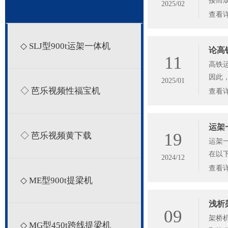
接而成
2025/02
查看
◇ SLJ型900t运架一体机
论高
11
高铁运
因此
2025/01
◇ 芭乐视频性福宝机
查看
运架
19
◇ 芭乐视频黄下载
运架一
在以下
2024/12
查看
◇ ME型900t提梁机
浅析
09
架桥机
◇ MG型450t跨线提梁机