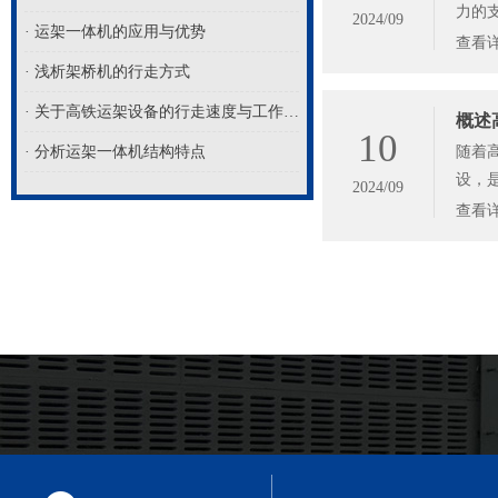
力的支
2024/09
· 运架一体机的应用与优势
查看
· 浅析架桥机的行走方式
· 关于高铁运架设备的行走速度与工作半径解析
概述
10
· 分析运架一体机结构特点
随着高
设
2024/09
查看